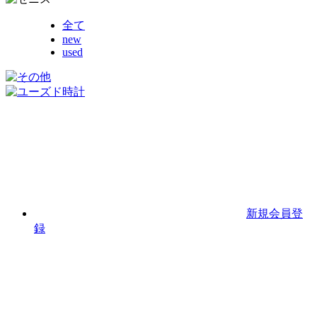
全て
new
used
新規会員登
録