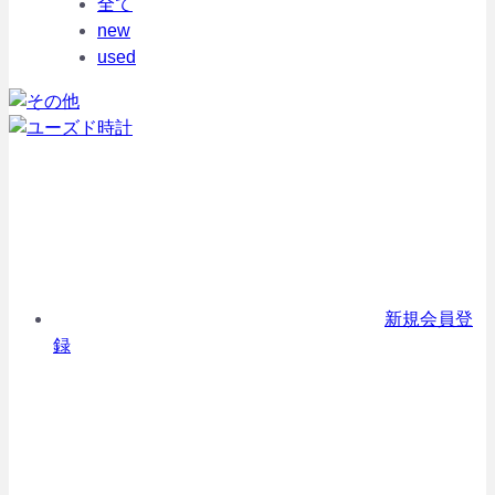
全て
new
used
新規会員登
録