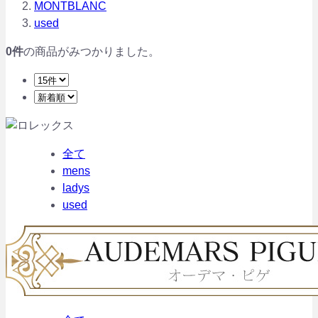
MONTBLANC
used
0
件
の商品がみつかりました。
全て
mens
ladys
used