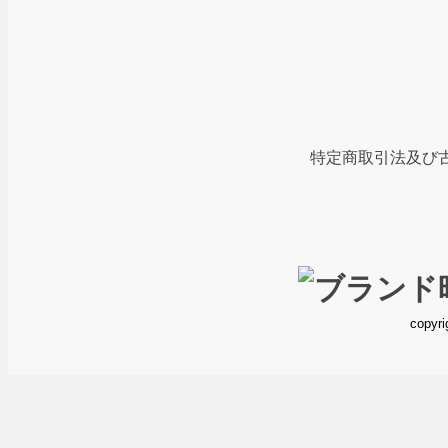
※ご質問等はお電話にて承っておりますが、ご
※パソコンのモニター等により、実際の商品の
※革ベルトの時計は、入荷状況などにより、掲
特定商取引法及び
copyri