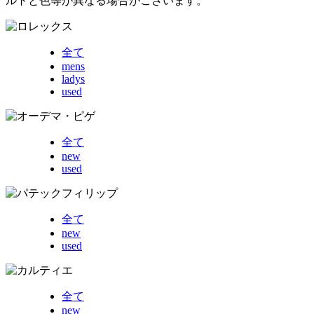
ルトと色等が異なる場合がございます。
全て
mens
ladys
used
全て
new
used
全て
new
used
全て
new