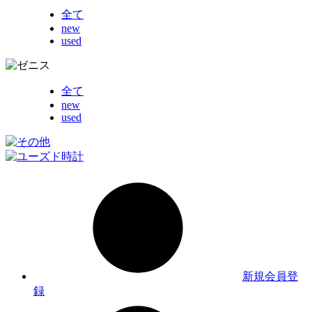
全て
new
used
全て
new
used
新規会員登
録